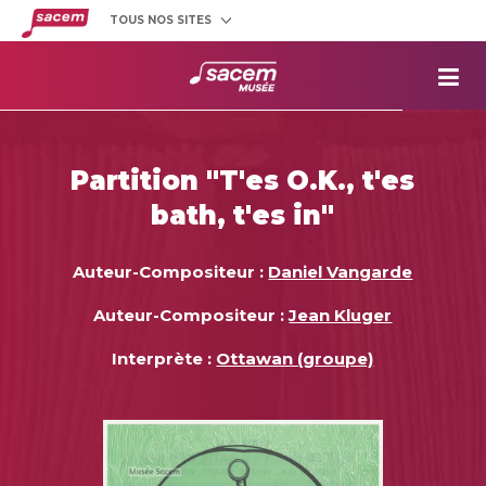
TOUS NOS SITES
Créateurs
et éditeurs
Clients
utilisateurs
La
Sacem
Aide aux
projets
Partition "T'es O.K., t'es
Musée
Sacem
bath, t'es in"
Répertoire
des œuvres
Auteur-Compositeur :
Daniel Vangarde
Auteur-Compositeur :
Jean Kluger
Interprète :
Ottawan (groupe)