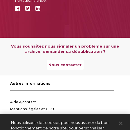
Partagez l'archive :
Vous souhaitez nous signaler un problème sur une
archive, demander sa dépublication ?
Nous contacter
Autres informations
Aide & contact
Mentions légales et CGU
Politique de confidentialité
Nous utilisons des cookies pour nous assurer du bon
Informations pratiques
fonctionnement de notre site, pour personnaliser