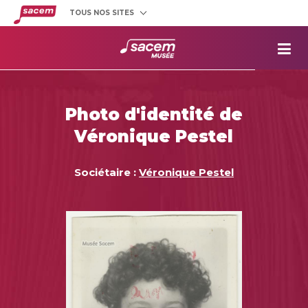
TOUS NOS SITES
Créateurs
et éditeurs
Clients
utilisateurs
La
Sacem
Aide aux
projets
Photo d'identité de
Musée
Sacem
Véronique Pestel
Répertoire
des œuvres
Sociétaire :
Véronique Pestel