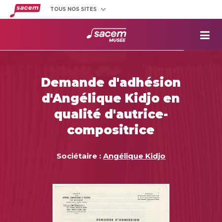
TOUS NOS SITES
Créateurs
et éditeurs
Clients
utilisateurs
La
Sacem
Aide aux
projets
Demande d'adhésion
Musée
Sacem
d'Angélique Kidjo en
Répertoire
des œuvres
qualité d'autrice-
compositrice
Sociétaire :
Angélique Kidjo