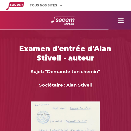
TOUS NOS SITES
Créateurs
et éditeurs
Clients
utilisateurs
La
Sacem
Aide aux
projets
Examen d'entrée d'Alan
Musée
Sacem
Stivell - auteur
Répertoire
des œuvres
Sujet: "Demande ton chemin"
Sociétaire :
Alan Stivell