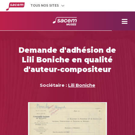
TOUS NOS SITES
Créateurs
et éditeurs
Clients
utilisateurs
La
Sacem
Aide aux
projets
Demande d'adhésion de
Musée
Sacem
Lili Boniche en qualité
Répertoire
des œuvres
d'auteur-compositeur
Sociétaire :
Lili Boniche