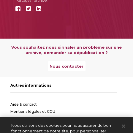
Partagez l'archive :
Vous souhaitez nous signaler un problème sur une
archive, demander sa dépublication ?
Nous contacter
Autres informations
Aide & contact
Mentions légales et CGU
Politique de confidentialité
Nous utilisons des cookies pour nous assurer du bon
Informations pratiques
fonctionnement de notre site, pour personnaliser