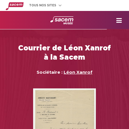
TOUS NOS SITES
Créateurs
et éditeurs
Clients
utilisateurs
La
Sacem
Aide aux
projets
Courrier de Léon Xanrof
Musée
Sacem
à la Sacem
Répertoire
des œuvres
Sociétaire :
Léon Xanrof