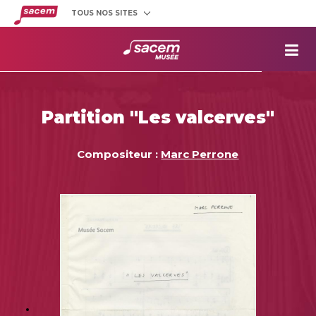
TOUS NOS SITES
Créateurs
et éditeurs
Clients
utilisateurs
La
Sacem
Aide aux
projets
Partition "Les valcerves"
Musée
Sacem
Répertoire
des œuvres
Compositeur :
Marc Perrone