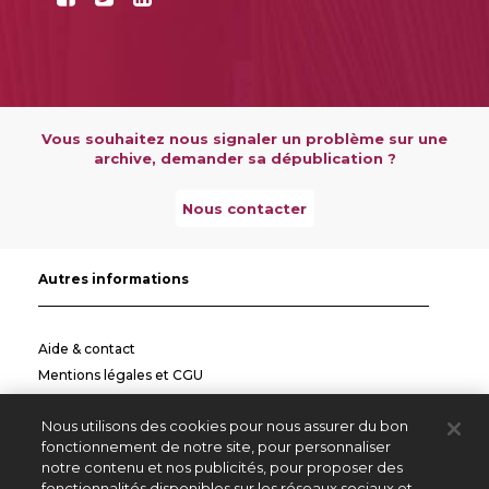
Vous souhaitez nous signaler un problème sur une
archive, demander sa dépublication ?
Nous contacter
Autres informations
Aide & contact
Mentions légales et CGU
Politique de confidentialité
Nous utilisons des cookies pour nous assurer du bon
Informations pratiques
fonctionnement de notre site, pour personnaliser
notre contenu et nos publicités, pour proposer des
Autres sites
fonctionnalités disponibles sur les réseaux sociaux et