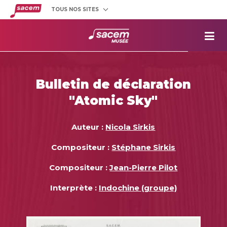
TOUS NOS SITES
Créateurs
et éditeurs
Clients
utilisateurs
La
Sacem
Aide aux
projets
Bulletin de déclaration
Musée
Sacem
"Atomic Sky"
Répertoire
des œuvres
Auteur :
Nicola Sirkis
Compositeur :
Stéphane Sirkis
Compositeur :
Jean-Pierre Pilot
Interprète :
Indochine (groupe)