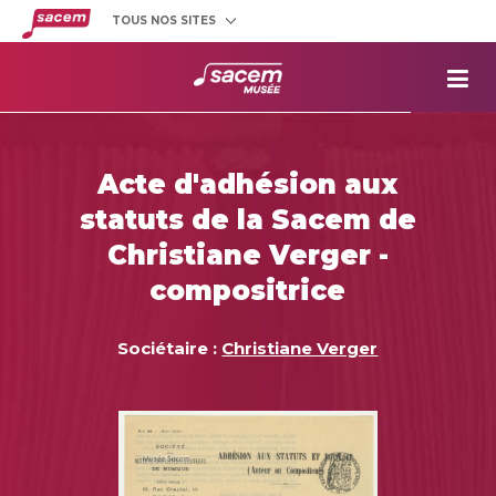
TOUS NOS SITES
Créateurs
et éditeurs
Clients
utilisateurs
La
Sacem
Aide aux
projets
Acte d'adhésion aux
Musée
Sacem
statuts de la Sacem de
Répertoire
des œuvres
Christiane Verger -
compositrice
Sociétaire :
Christiane Verger