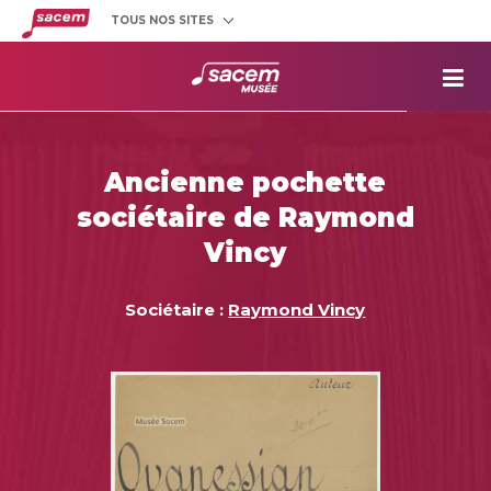
TOUS NOS SITES
Créateurs
et éditeurs
Clients
utilisateurs
La
Sacem
Aide aux
projets
Ancienne pochette
Musée
Sacem
sociétaire de Raymond
Répertoire
des œuvres
Vincy
Sociétaire :
Raymond Vincy