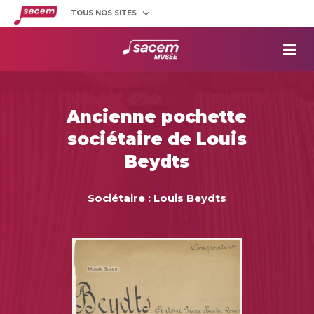
TOUS NOS SITES
Créateurs
et éditeurs
Clients
utilisateurs
La
Sacem
Aide aux
projets
Ancienne pochette
Musée
Sacem
sociétaire de Louis
Répertoire
des œuvres
Beydts
Sociétaire :
Louis Beydts