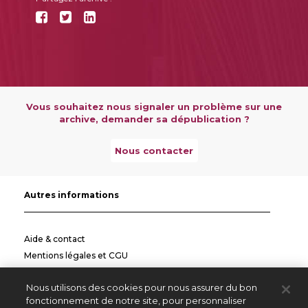
Vous souhaitez nous signaler un problème sur une
archive, demander sa dépublication ?
Nous contacter
Autres informations
Aide & contact
Mentions légales et CGU
Politique de confidentialité
Nous utilisons des cookies pour nous assurer du bon
Informations pratiques
fonctionnement de notre site, pour personnaliser