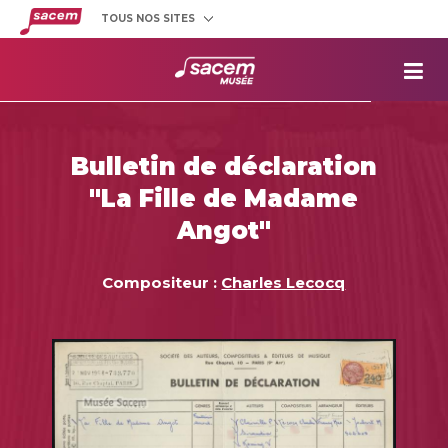
TOUS NOS SITES
Créateurs
et éditeurs
Clients
utilisateurs
La
Sacem
Aide aux
projets
Bulletin de déclaration
Musée
Sacem
"La Fille de Madame
Répertoire
des œuvres
Angot"
Compositeur :
Charles Lecocq