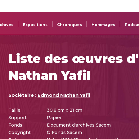
La
Aide aux
Musée
Répertoi
Sacem
projets
Sacem
des œuv
chives
Expositions
Chroniques
Hommages
Podca
Liste des œuvres 
Nathan Yafil
Sociétaire :
Edmond Nathan Yafil
Taille
30,8 cm x 21 cm
Support
Papier
Fonds
Document d'archives Sacem
Copyright
© Fonds Sacem