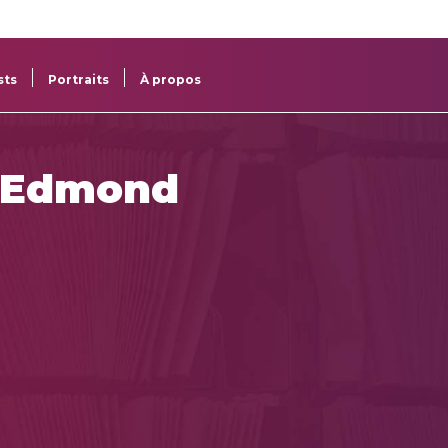
re
res
sts
Portraits
À propos
d'Edmond