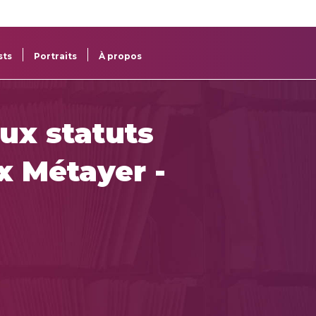
re
res
sts
Portraits
À propos
ux statuts
x Métayer -