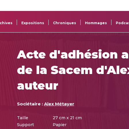
La
Aide aux
Musée
Répertoi
Sacem
projets
Sacem
des œuv
chives
Expositions
Chroniques
Hommages
Podca
Acte d'adhésion a
de la Sacem d'Ale
auteur
Sociétaire :
Alex Métayer
Taille
27 cm x 21 cm
Support
Papier