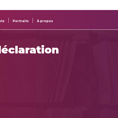
re
res
sts
Portraits
À propos
déclaration