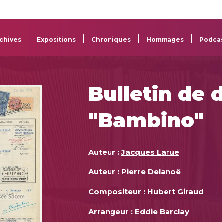
La
Aide aux
Musée
Répertoi
Sacem
projets
Sacem
des œuv
chives
Expositions
Chroniques
Hommages
Podca
Bulletin de 
"Bambino"
Auteur :
Jacques Larue
Auteur :
Pierre Delanoë
Compositeur :
Hubert Giraud
Arrangeur :
Eddie Barclay