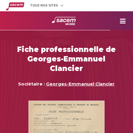
TOUS NOS SITES
Créateurs
et éditeurs
Clients
utilisateurs
La
Sacem
Aide aux
projets
Fiche professionnelle de
Musée
Sacem
Georges-Emmanuel
Répertoire
des œuvres
Clancier
Sociétaire :
Georges-Emmanuel Clancier