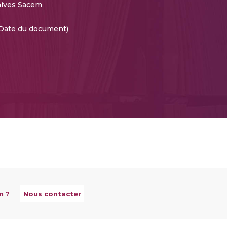
hives Sacem
(Date du document)
n ?
Nous contacter