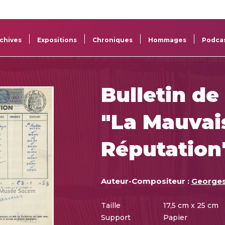
La
Aide aux
Musée
Répertoi
Sacem
projets
Sacem
des œuv
chives
Expositions
Chroniques
Hommages
Podca
Bulletin de
"La Mauvai
Réputation
Auteur-Compositeur :
Georges
Taille
17,5 cm x 25 cm
Support
Papier