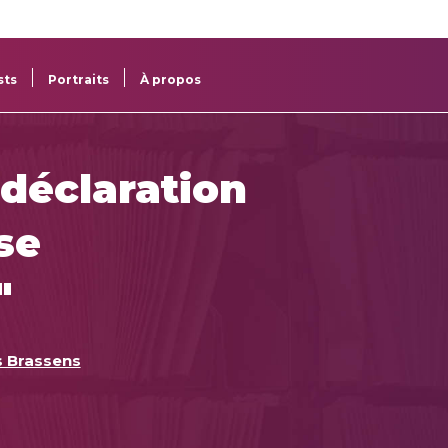
re
res
sts
Portraits
À propos
 déclaration
se
"
 Brassens