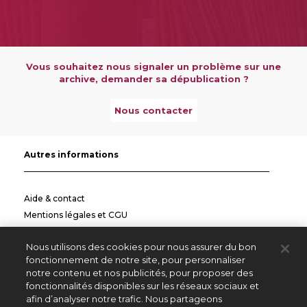
Vous souhaitez nous signaler un problème sur une
archive, demander sa dépublication ?
Nous contacter
Autres informations
Aide & contact
Mentions légales et CGU
Politique de confidentialité
Nous utilisons des cookies pour nous assurer du bon
Informations pratiques
fonctionnement de notre site, pour personnaliser
notre contenu et nos publicités, pour proposer des
Autres sites
fonctionnalités disponibles sur les réseaux sociaux et
afin d’analyser notre trafic. Nous partageons