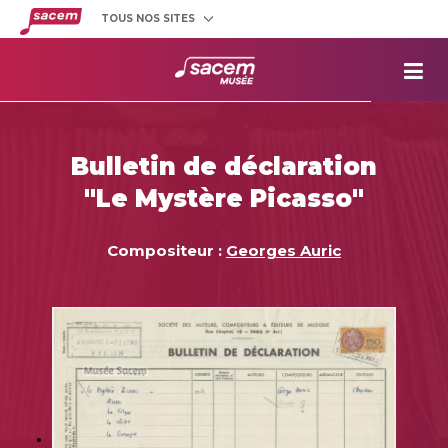
TOUS NOS SITES
Créateurs
et éditeurs
Clients
utilisateurs
La
Sacem
Aide aux
projets
Bulletin de déclaration
Musée
Sacem
"Le Mystère Picasso"
Répertoire
des œuvres
Compositeur :
Georges Auric