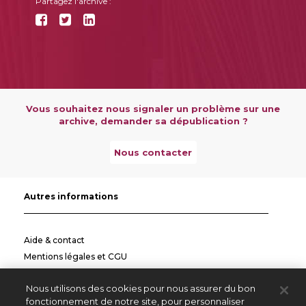
Partagez l'archive :
Vous souhaitez nous signaler un problème sur une
archive, demander sa dépublication ?
Nous contacter
Autres informations
Aide & contact
Mentions légales et CGU
Politique de confidentialité
Nous utilisons des cookies pour nous assurer du bon
Informations pratiques
fonctionnement de notre site, pour personnaliser