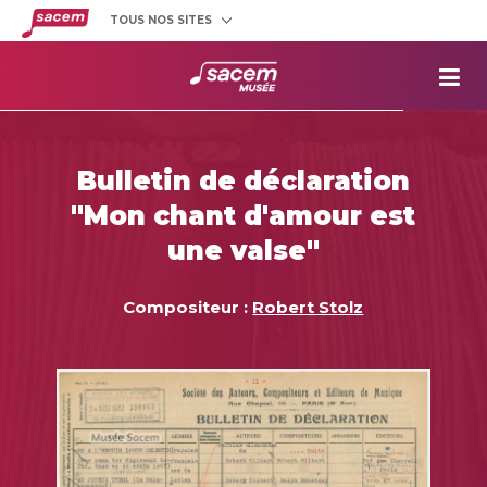
TOUS NOS SITES
Créateurs
et éditeurs
Clients
utilisateurs
La
Sacem
Aide aux
projets
Bulletin de déclaration
Musée
Sacem
"Mon chant d'amour est
Répertoire
des œuvres
une valse"
Compositeur :
Robert Stolz