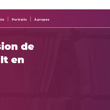
re
res
sts
Portraits
À propos
ion de
lt en