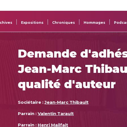
La
Aide aux
Musée
Répertoi
Sacem
projets
Sacem
des œuv
chives
Expositions
Chroniques
Hommages
Podca
Demande d'adhés
Jean-Marc Thibau
qualité d'auteur
Sociétaire :
Jean-Marc Thibault
Parrain :
Valentin Tarault
Parrain :
Henri Mailfait