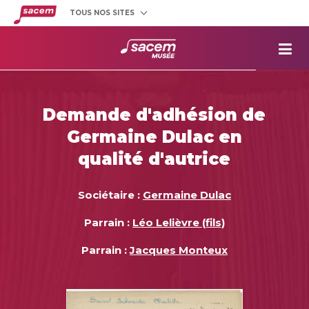
TOUS NOS SITES
Créateurs
et éditeurs
Clients
utilisateurs
La
Sacem
Aide aux
projets
Demande d'adhésion de
Musée
Sacem
Germaine Dulac en
Répertoire
des œuvres
qualité d'autrice
Sociétaire :
Germaine Dulac
Parrain :
Léo Lelièvre (fils)
Parrain :
Jacques Monteux