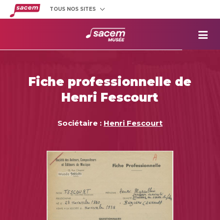
TOUS NOS SITES
Créateurs
et éditeurs
Clients
utilisateurs
La
Sacem
Aide aux
projets
Fiche professionnelle de
Musée
Sacem
Henri Fescourt
Répertoire
des œuvres
Sociétaire :
Henri Fescourt