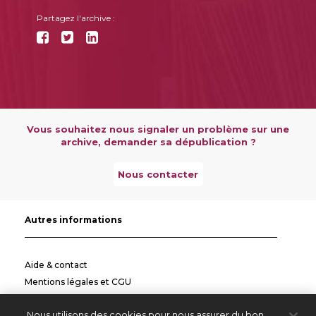
Partagez l'archive :
Vous souhaitez nous signaler un problème sur une
archive, demander sa dépublication ?
Nous contacter
Autres informations
Aide & contact
Mentions légales et CGU
Politique de confidentialité
Nous utilisons des cookies pour nous assurer du bon
Informations pratiques