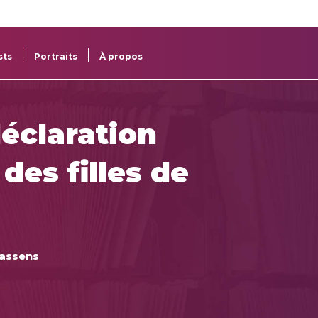
re
res
sts
Portraits
À propos
déclaration
des filles de
assens