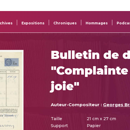
La
Aide aux
Musée
Répertoi
Sacem
projets
Sacem
des œuv
chives
Expositions
Chroniques
Hommages
Podca
Bulletin de 
"Complainte 
joie"
Auteur-Compositeur :
Georges Br
Taille
21 cm x 27 cm
Support
Papier