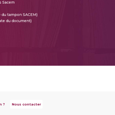
s Sacem
te du tampon SACEM)
ate du document)
n ?
Nous contacter