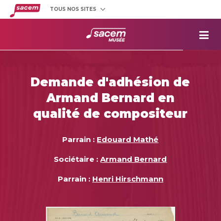
TOUS NOS SITES
Créateurs
et éditeurs
Clients
utilisateurs
La
Sacem
Aide aux
projets
Demande d'adhésion de
Musée
Sacem
Armand Bernard en
Répertoire
des œuvres
qualité de compositeur
Parrain :
Edouard Mathé
Sociétaire :
Armand Bernard
Parrain :
Henri Hirschmann