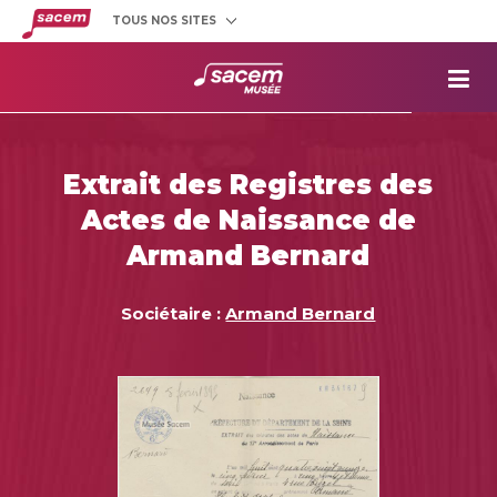
TOUS NOS SITES
Créateurs
et éditeurs
Clients
utilisateurs
La
Sacem
Aide aux
projets
Extrait des Registres des
Musée
Sacem
Actes de Naissance de
Répertoire
des œuvres
Armand Bernard
Sociétaire :
Armand Bernard