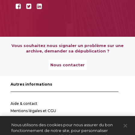
Vous souhaitez nous signaler un problème sur une
archive, demander sa dépublication ?
Nous contacter
Autres informations
Aide & contact
Mentions légales et CGU
Politique de confidentialité
Nous utilisons des cookies pour nous assurer du bon
Informations pratiques
fonctionnement de notre site, pour personnaliser