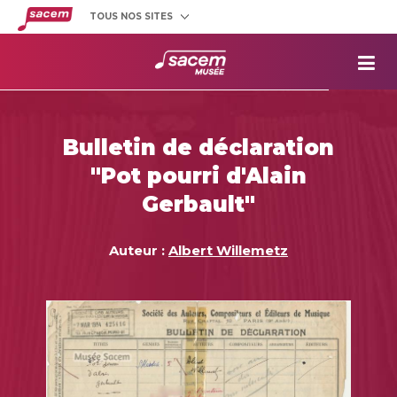
TOUS NOS SITES
Créateurs
et éditeurs
Clients
utilisateurs
La
Sacem
Aide aux
projets
Bulletin de déclaration
Musée
Sacem
"Pot pourri d'Alain
Répertoire
des œuvres
Gerbault"
Auteur :
Albert Willemetz