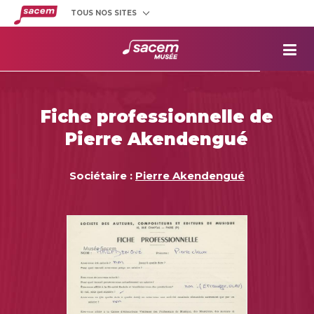
TOUS NOS SITES
Créateurs
et éditeurs
Clients
utilisateurs
La
Sacem
Aide aux
projets
Fiche professionnelle de
Musée
Sacem
Pierre Akendengué
Répertoire
des œuvres
Sociétaire :
Pierre Akendengué