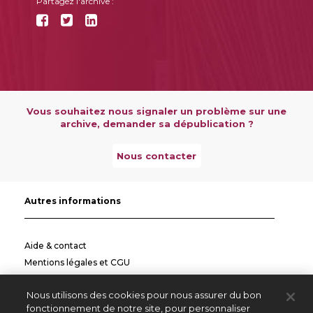
Partagez l'archive :
Vous souhaitez nous signaler un problème sur une
archive, demander sa dépublication ?
Nous contacter
Autres informations
Aide & contact
Mentions légales et CGU
Politique de confidentialité
Nous utilisons des cookies pour nous assurer du bon
Informations pratiques
fonctionnement de notre site, pour personnaliser