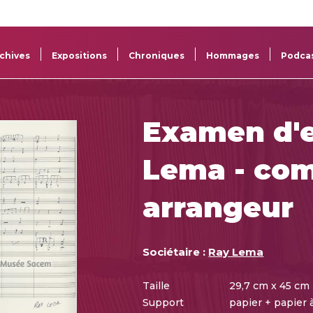
La
Aide aux
Musée
Répertoi
Sacem
projets
Sacem
des œuv
chives
Expositions
Chroniques
Hommages
Podca
Examen d'e
Lema - com
arrangeur
Sociétaire :
Ray Lema
Taille
29,7 cm x 45 cm
Support
papier + papier 