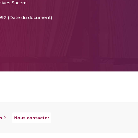
hives Sacem
992 (Date du document)
n ?
Nous contacter