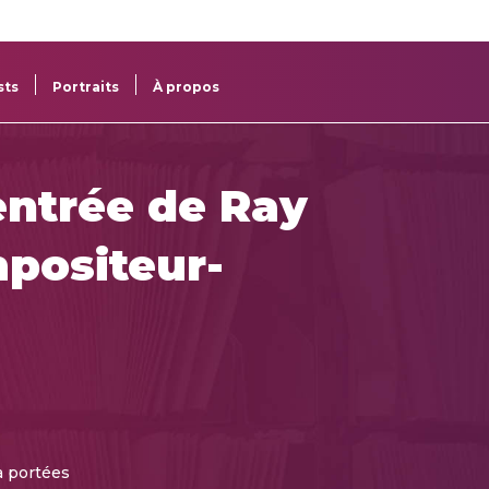
re
res
sts
Portraits
À propos
ntrée de Ray
positeur-
à portées