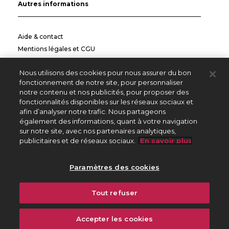
Autres informations
Aide & contact
Mentions légales et CGU
Politique de confidentialité
Nous utilisons des cookies pour nous assurer du bon
Informations pratiques
fonctionnement de notre site, pour personnaliser
notre contenu et nos publicités, pour proposer des
Autres sites
fonctionnalités disponibles sur les réseaux sociaux et
afin d’analyser notre trafic. Nous partageons
également des informations, quant à votre navigation
sur notre site, avec nos partenaires analytiques,
Créateurs Editeurs
publicitaires et de réseaux sociaux.
En savoir plus
Répertoire des Œuvres
Paramètres des cookies
225 avenue Charles de Gaulle
Tout refuser
92528 Neuilly sur Seine Cedex
01 47 15 47 15
Accepter les cookies