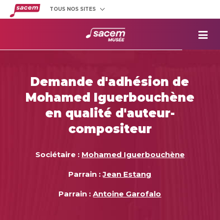
TOUS NOS SITES
Créateurs
et éditeurs
Clients
utilisateurs
La
Sacem
Aide aux
projets
Demande d'adhésion de
Musée
Sacem
Mohamed Iguerbouchène
Répertoire
des œuvres
en qualité d'auteur-
compositeur
Sociétaire :
Mohamed Iguerbouchène
Parrain :
Jean Estang
Parrain :
Antoine Garofalo