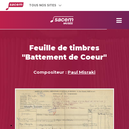
TOUS NOS SITES
Créateurs
et éditeurs
Clients
utilisateurs
La
Sacem
Aide aux
projets
Feuille de timbres
Musée
Sacem
"Battement de Coeur"
Répertoire
des œuvres
Compositeur :
Paul Misraki