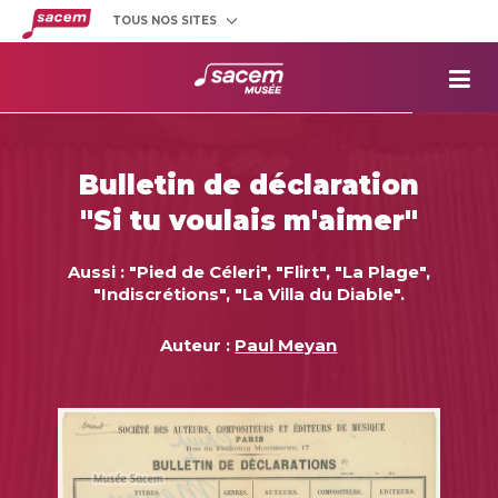
TOUS NOS SITES
Créateurs
et éditeurs
Clients
utilisateurs
La
Sacem
Aide aux
projets
Bulletin de déclaration
Musée
Sacem
"Si tu voulais m'aimer"
Répertoire
des œuvres
Aussi : "Pied de Céleri", "Flirt", "La Plage",
"Indiscrétions", "La Villa du Diable".
Auteur :
Paul Meyan