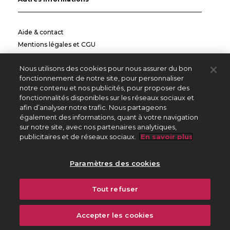
Aide & contact
Mentions légales et CGU
Politique de confidentialité
Nous utilisons des cookies pour nous assurer du bon
Informations pratiques
fonctionnement de notre site, pour personnaliser
notre contenu et nos publicités, pour proposer des
Autres sites
fonctionnalités disponibles sur les réseaux sociaux et
afin d’analyser notre trafic. Nous partageons
également des informations, quant à votre navigation
sur notre site, avec nos partenaires analytiques,
Créateurs Editeurs
publicitaires et de réseaux sociaux.
En savoir plus
Répertoire des Œuvres
Paramètres des cookies
225 avenue Charles de Gaulle
Tout refuser
92528 Neuilly sur Seine Cedex
01 47 15 47 15
Accepter les cookies