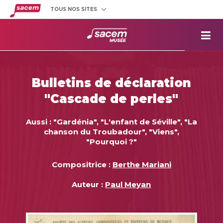
TOUS NOS SITES
Créateurs
et éditeurs
Clients
utilisateurs
La
Sacem
Aide aux
projets
Bulletins de déclaration
Musée
Sacem
"Cascade de perles"
Répertoire
des œuvres
Aussi : "Gardénia", "L'enfant de Séville", "La
chanson du Troubadour", "Viens",
"Pourquoi ?"
Compositrice :
Berthe Mariani
Auteur :
Paul Meyan