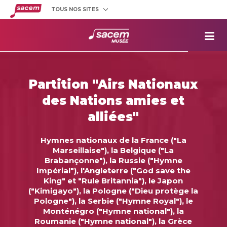
TOUS NOS SITES
Créateurs
et éditeurs
Clients
utilisateurs
La
Sacem
Aide aux
projets
Partition "Airs Nationaux
Musée
Sacem
des Nations amies et
Répertoire
des œuvres
alliées"
Hymnes nationaux de la France ("La
Marseillaise"), la Belgique ("La
Brabançonne"), la Russie ("Hymne
Impérial"), l'Angleterre ("God save the
King" et "Rule Britannia"), le Japon
("Kimigayo"), la Pologne ("Dieu protège la
Pologne"), la Serbie ("Hymne Royal"), le
Monténégro ("Hymne national"), la
Roumanie ("Hymne national"), la Grèce