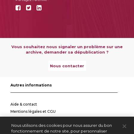
Vous souhaitez nous signaler un problème sur une
archive, demander sa dépublication ?
Nous contacter
Autres informations
Aide & contact
Mentions légales et CGU
Politique de confidentialité
Nous utilisons des cookies pour nous assurer du bon
Informations pratiques
fonctionnement de notre site, pour personnaliser