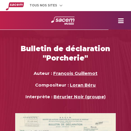
TOUS NOS SITES
Créateurs
et éditeurs
Clients
utilisateurs
La
Sacem
Aide aux
projets
Bulletin de déclaration
Musée
Sacem
"Porcherie"
Répertoire
des œuvres
Auteur :
François Guillemot
Compositeur :
Loran Béru
Interprète :
Bérurier Noir (groupe)