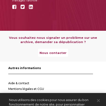
Partagez l'archive :
Vous souhaitez nous signaler un problème sur une
archive, demander sa dépublication ?
Nous contacter
Autres informations
Aide & contact
Mentions légales et CGU
Politique de confidentialité
Nous utilisons des cookies pour nous assurer du bon
Informations pratiques
fonctionnement de notre site, pour personnaliser