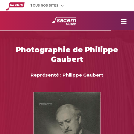
TOUS NOS SITES
Créateurs
et éditeurs
Clients
utilisateurs
La
Sacem
Aide aux
projets
Photographie de Philippe
Musée
Sacem
Gaubert
Répertoire
des œuvres
Représenté :
Philippe Gaubert