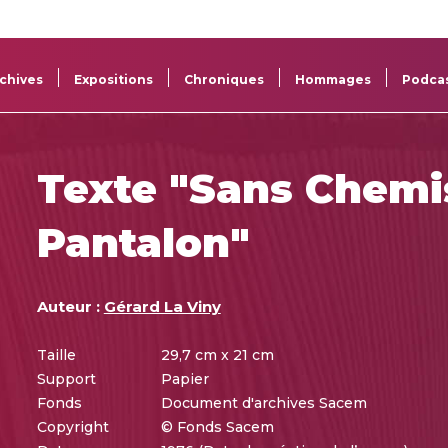
La
Aide aux
Musée
Répertoi
Sacem
projets
Sacem
des œuv
chives
Expositions
Chroniques
Hommages
Podca
Texte "Sans Chemi
Pantalon"
Auteur :
Gérard La Viny
Taille
29,7 cm x 21 cm
Support
Papier
Fonds
Document d'archives Sacem
Copyright
© Fonds Sacem