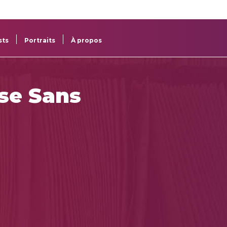
re
res
sts
Portraits
À propos
se Sans