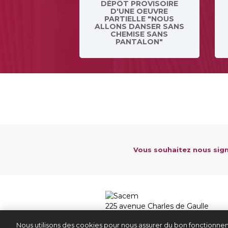
DÉPÔT PROVISOIRE
D'UNE OEUVRE
PARTIELLE "NOUS
ALLONS DANSER SANS
CHEMISE SANS
PANTALON"
Vous souhaitez nous sign
225 avenue Charles de Gaulle
92528 Neuilly sur Seine Cedex
Nous utilisons des cookies pour nous assurer du bon fonctionnem
01 47 15 47 15