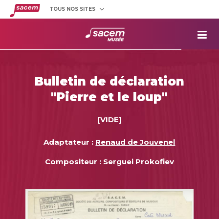
TOUS NOS SITES
Créateurs
et éditeurs
Clients
utilisateurs
La
Sacem
Aide aux
projets
Bulletin de déclaration
Musée
Sacem
"Pierre et le loup"
Répertoire
des œuvres
[VIDE]
Adaptateur :
Renaud de Jouvenel
Compositeur :
Serguei Prokofiev