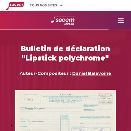
TOUS NOS SITES
Créateurs
et éditeurs
Clients
utilisateurs
La
Sacem
Aide aux
projets
Bulletin de déclaration
Musée
Sacem
"Lipstick polychrome"
Répertoire
des œuvres
Auteur-Compositeur :
Daniel Balavoine