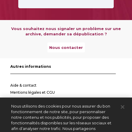
Vous souhaitez nous signaler un problème sur une
archive, demander sa dépublication ?
Nous contacter
Autres informations
Aide & contact
Mentions légales et CGU
Politique de confidentialité
Nous utilisons des cookies pour nous assurer du bon
Informations pratiques
fonctionnement de notre site, pour personnaliser
notre contenu et nos publicités, pour proposer des
Autres sites
fonctionnalités disponibles sur les réseaux sociaux et
afin d’analyser notre trafic. Nous partageons