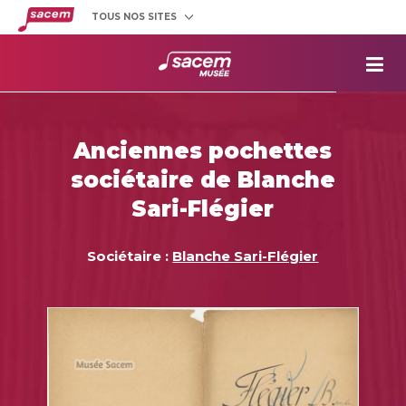
TOUS NOS SITES
Créateurs
et éditeurs
Clients
utilisateurs
La
Sacem
Aide aux
projets
Anciennes pochettes
Musée
Sacem
sociétaire de Blanche
Répertoire
des œuvres
Sari-Flégier
Sociétaire :
Blanche Sari-Flégier