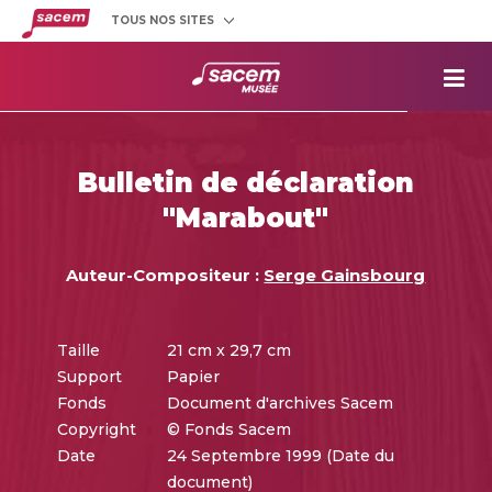
TOUS NOS SITES
Créateurs
et éditeurs
Clients
utilisateurs
La
Sacem
Aide aux
projets
Bulletin de déclaration
Musée
Sacem
"Marabout"
Répertoire
des œuvres
Auteur-Compositeur :
Serge Gainsbourg
Taille
21 cm x 29,7 cm
Support
Papier
Fonds
Document d'archives Sacem
Copyright
© Fonds Sacem
Date
24 Septembre 1999 (Date du
document)