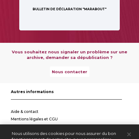
BULLETIN DE DÉCLARATION "MARABOUT"
Vous souhaitez nous signaler un problème sur une
archive, demander sa dépublication ?
Nous contacter
Autres informations
Aide & contact
Mentions légales et CGU
Politique de confidentialité
Nous utilisons des cookies pour nous assurer du bon
Informations pratiques