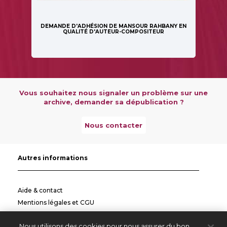
DEMANDE D'ADHÉSION DE MANSOUR RAHBANY EN
QUALITÉ D'AUTEUR-COMPOSITEUR
Vous souhaitez nous signaler un problème sur une
archive, demander sa dépublication ?
Nous contacter
Autres informations
Aide & contact
Mentions légales et CGU
Politique de confidentialité
Nous utilisons des cookies pour nous assurer du bon
Informations pratiques