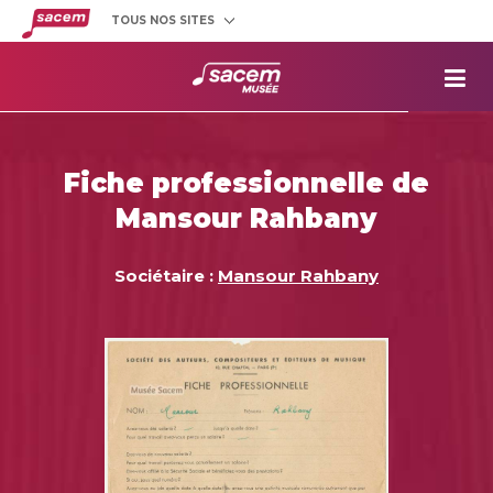
TOUS NOS SITES
Créateurs
et éditeurs
Clients
utilisateurs
La
Sacem
Aide aux
projets
Fiche professionnelle de
Musée
Sacem
Mansour Rahbany
Répertoire
des œuvres
Sociétaire :
Mansour Rahbany