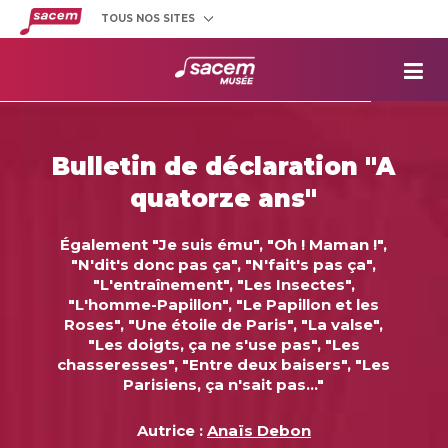
TOUS NOS SITES
Créateurs
et éditeurs
Clients
utilisateurs
La
Sacem
Aide aux
projets
Bulletin de déclaration "A
Musée
Sacem
quatorze ans"
Répertoire
des œuvres
Également "Je suis ému", "Oh ! Maman !",
"N'dit's donc pas ça", "N'fait's pas ça",
"L'entraînement", "Les Insectes",
"L'homme-Papillon", "Le Papillon et les
Roses", "Une étoile de Paris", "La valse",
"Les doigts, ça ne s'use pas", "Les
chasseresses", "Entre deux baisers", "Les
Parisiens, ça n'sait pas..."
Autrice :
Anaïs Debon