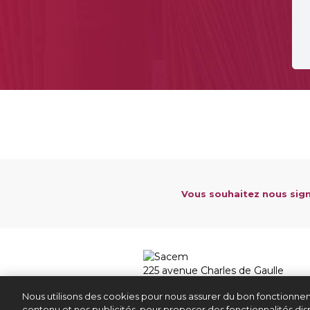
Vous souhaitez nous sign
225 avenue Charles de Gaulle
92528 Neuilly sur Seine Cedex
Nous utilisons des cookies pour nous assurer du bon fonctionnem
01 47 15 47 15
contenu et nos publicités, pour proposer des fonctionnalités disp