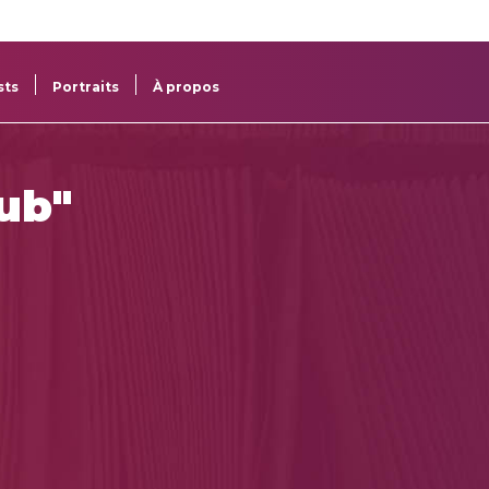
re
res
sts
Portraits
À propos
oub"