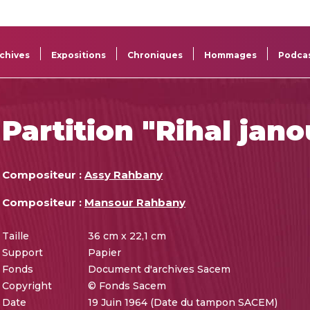
La
Aide aux
Musée
Répertoi
Sacem
projets
Sacem
des œuv
chives
Expositions
Chroniques
Hommages
Podca
Partition "Rihal jan
Compositeur :
Assy Rahbany
Compositeur :
Mansour Rahbany
Taille
36 cm x 22,1 cm
Support
Papier
Fonds
Document d'archives Sacem
Copyright
© Fonds Sacem
Date
19 Juin 1964 (Date du tampon SACEM)