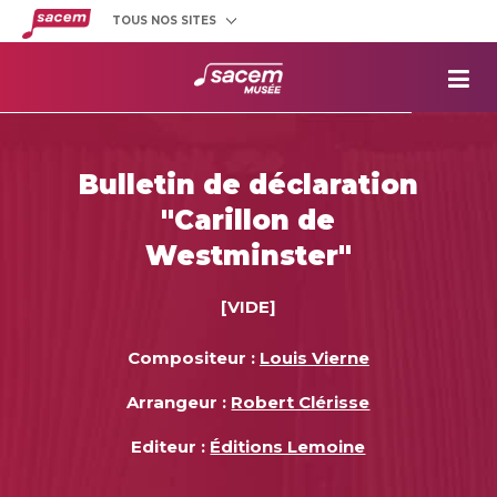
TOUS NOS SITES
Créateurs
et éditeurs
Clients
utilisateurs
La
Sacem
Aide aux
projets
Bulletin de déclaration
Musée
Sacem
"Carillon de
Répertoire
des œuvres
Westminster"
[VIDE]
Compositeur :
Louis Vierne
Arrangeur :
Robert Clérisse
Editeur :
Éditions Lemoine