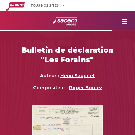
TOUS NOS SITES
Créateurs
et éditeurs
Clients
utilisateurs
La
Sacem
Aide aux
projets
Bulletin de déclaration
Musée
Sacem
"Les Forains"
Répertoire
des œuvres
Auteur :
Henri Sauguet
Compositeur :
Roger Boutry