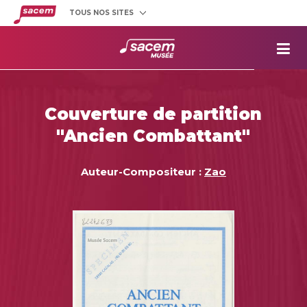
TOUS NOS SITES
Créateurs
et éditeurs
Clients
utilisateurs
La
Sacem
Aide aux
projets
Couverture de partition
Musée
Sacem
"Ancien Combattant"
Répertoire
des œuvres
Auteur-Compositeur :
Zao