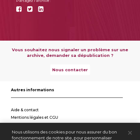
Partagez l'archive :
Vous souhaitez nous signaler un problème sur une
archive, demander sa dépublication ?
Nous contacter
Autres informations
Aide & contact
Mentions légales et CGU
Politique de confidentialité
Nous utilisons des cookies pour nous assurer du bon
Informations pratiques
fonctionnement de notre site, pour personnaliser