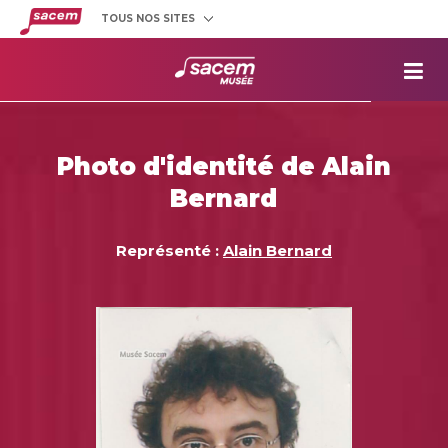
TOUS NOS SITES
Créateurs
et éditeurs
Clients
utilisateurs
La
Sacem
Aide aux
projets
Photo d'identité de Alain
Musée
Sacem
Bernard
Répertoire
des œuvres
Représenté :
Alain Bernard