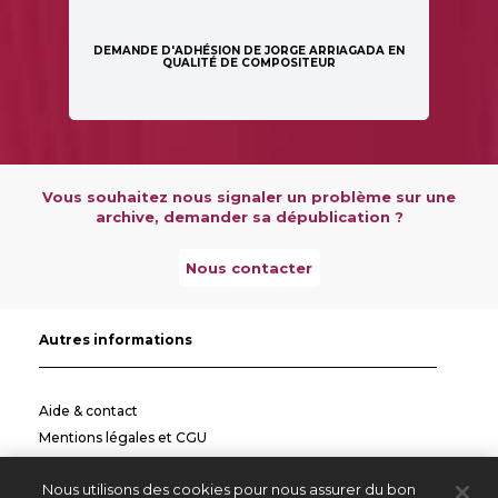
DEMANDE D'ADHÉSION DE JORGE ARRIAGADA EN
QUALITÉ DE COMPOSITEUR
Vous souhaitez nous signaler un problème sur une
archive, demander sa dépublication ?
Nous contacter
Autres informations
Aide & contact
Mentions légales et CGU
Politique de confidentialité
Nous utilisons des cookies pour nous assurer du bon
Informations pratiques