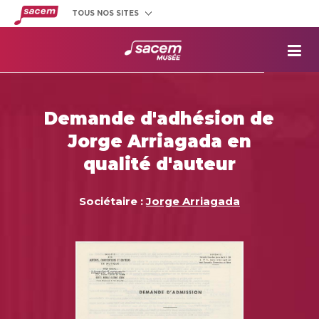
TOUS NOS SITES
Créateurs
et éditeurs
Clients
utilisateurs
La
Sacem
Aide aux
projets
Demande d'adhésion de
Musée
Sacem
Jorge Arriagada en
Répertoire
des œuvres
qualité d'auteur
Sociétaire :
Jorge Arriagada