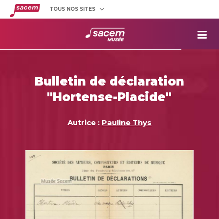
TOUS NOS SITES
Créateurs
et éditeurs
Clients
utilisateurs
La
Sacem
Aide aux
projets
Bulletin de déclaration
Musée
Sacem
"Hortense-Placide"
Répertoire
des œuvres
Autrice :
Pauline Thys