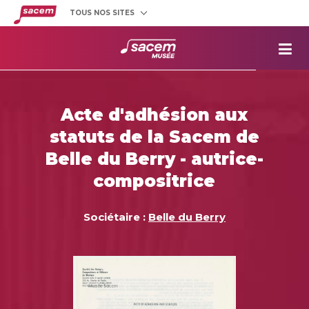
TOUS NOS SITES
Créateurs
et éditeurs
Clients
utilisateurs
La
Sacem
Aide aux
projets
Acte d'adhésion aux
Musée
Sacem
statuts de la Sacem de
Répertoire
des œuvres
Belle du Berry - autrice-
compositrice
Sociétaire :
Belle du Berry